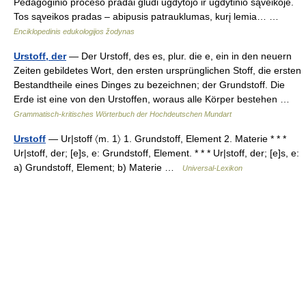
Pedagoginio proceso pradai glūdi ugdytojo ir ugdytinio sąveikoje.
Tos sąveikos pradas – abipusis patrauklumas, kurį lemia… …
Enciklopedinis edukologijos žodynas
Urstoff, der
— Der Urstoff, des es, plur. die e, ein in den neuern
Zeiten gebildetes Wort, den ersten ursprünglichen Stoff, die ersten
Bestandtheile eines Dinges zu bezeichnen; der Grundstoff. Die
Erde ist eine von den Urstoffen, woraus alle Körper bestehen …
Grammatisch-kritisches Wörterbuch der Hochdeutschen Mundart
Urstoff
— Ur|stoff 〈m. 1〉 1. Grundstoff, Element 2. Materie * * *
Ur|stoff, der; [e]s, e: Grundstoff, Element. * * * Ur|stoff, der; [e]s, e:
a) Grundstoff, Element; b) Materie …
Universal-Lexikon