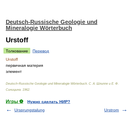
Deutsch-Russische Geologie und
Mineralogie Wörterbuch
Urstoff
Толкование
Перевод
Urstoff
первичная материя
элемент
Deutsch-Russische Geologie und Mineralogie Wörterbuch
.
С. А. Шлиппе и Е. Ф.
Синицына
.
1962
.
Игры ⚽
Нужно сделать НИР?
Ursprungstalung
Urstrom