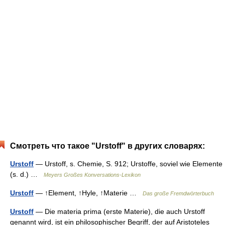
Смотреть что такое "Urstoff" в других словарях:
Urstoff
— Urstoff, s. Chemie, S. 912; Urstoffe, soviel wie Elemente
(s. d.) …
Meyers Großes Konversations-Lexikon
Urstoff
— ↑Element, ↑Hyle, ↑Materie …
Das große Fremdwörterbuch
Urstoff
— Die materia prima (erste Materie), die auch Urstoff
genannt wird, ist ein philosophischer Begriff, der auf Aristoteles