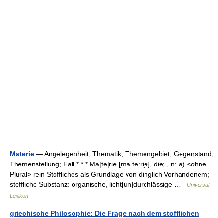
Materie
— Angelegenheit; Thematik; Themengebiet; Gegenstand;
Themenstellung; Fall * * * Ma|te|rie [ma te:ri̯ə], die; , n: a) <ohne
Plural> rein Stoffliches als Grundlage von dinglich Vorhandenem;
stoffliche Substanz: organische, licht[un]durchlässige …
Universal-
Lexikon
griechische Philosophie: Die Frage nach dem stofflichen